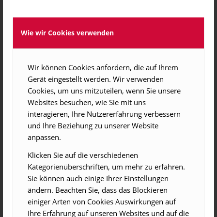
als solche gekennzeichnet. Sollten Sie trotzdem auf
eine Urheberrechtsverletzung aufmerksam werden,
bitten wir um einen entsprechenden Hinweis. Bei
Wie wir Cookies verwenden
Bekanntwerden von Rechtsverletzungen werden wir
derartige Inhalte umgehend entfernen.
Wir können Cookies anfordern, die auf Ihrem
Datenschutz
Gerät eingestellt werden. Wir verwenden
Die Nutzung unserer Webseite ist in der Regel ohne
Cookies, um uns mitzuteilen, wenn Sie unsere
Angabe personenbezogener Daten möglich. Soweit auf
Websites besuchen, wie Sie mit uns
unseren Seiten personenbezogene Daten
interagieren, Ihre Nutzererfahrung verbessern
(beispielsweise Name, Anschrift oder eMail-Adressen)
und Ihre Beziehung zu unserer Website
erhoben werden, erfolgt dies, soweit möglich, stets auf
anpassen.
freiwilliger Basis. Diese Daten werden ohne Ihre
Klicken Sie auf die verschiedenen
ausdrückliche Zustimmung nicht an Dritte
Kategorienüberschriften, um mehr zu erfahren.
weitergegeben.
Sie können auch einige Ihrer Einstellungen
Wir weisen darauf hin, dass die Datenübertragung im
ändern. Beachten Sie, dass das Blockieren
Internet (z.B. bei der Kommunikation per E-Mail)
einiger Arten von Cookies Auswirkungen auf
Sicherheitslücken aufweisen kann. Ein lückenloser
Ihre Erfahrung auf unseren Websites und auf die