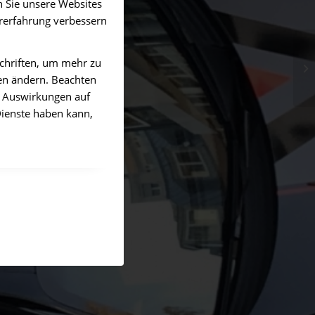
 Sie unsere Websites
ererfahrung verbessern
schriften, um mehr zu
gen ändern. Beachten
es Auswirkungen auf
Dienste haben kann,